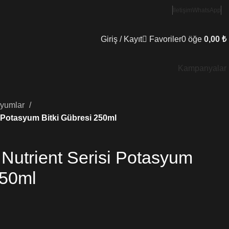
İletişim
WhatsApp
Giriş / Kayıt
Favoriler
0
öğe
0,00
₺
Kampanyalar
ryumlar
i Potasyum Bitki Gübresi 250ml
Nutrient Serisi Potasyum
250ml