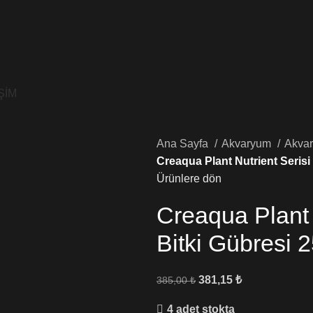
ŞİM
Ana Sayfa
Akvaryum
Akva
Creaqua Plant Nutrient Seris
Ürünlere dön
Creaqua Plant 
Bitki Gübresi 
381,15
₺
385,00
₺
4 adet stokta