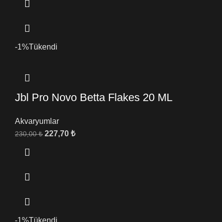
-1%
Tükendi
Jbl Pro Novo Betta Flakes 20 ML
Akvaryumlar
227,70
₺
230,00
₺
-1%
Tükendi