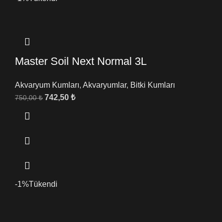
Master Soil Next Normal 3L
Akvaryum Kumları
,
Akvaryumlar
,
Bitki Kumları
742,50
₺
750,00
₺
-1%
Tükendi