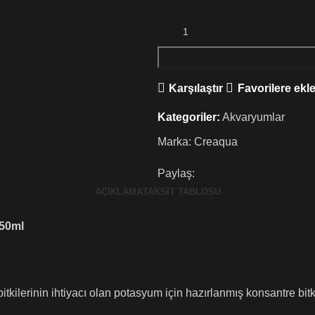
Karşılaştır
Favorilere ekl
Kategoriler:
Akvaryumlar
Marka:
Creaqua
Paylaş:
AÇIKLAMA
TAKSIT TABLOSU
250ml
 bitkilerinin ihtiyacı olan potasyum için hazırlanmış konsantre bitk