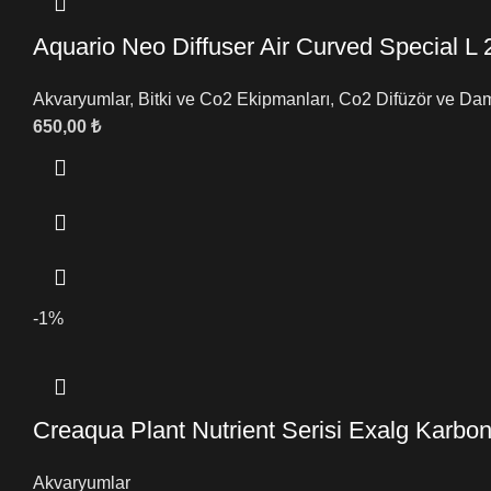
Aquario Neo Diffuser Air Curved Special L
Akvaryumlar
,
Bitki ve Co2 Ekipmanları
,
Co2 Difüzör ve Da
650,00
₺
-1%
Creaqua Plant Nutrient Serisi Exalg Karbo
Akvaryumlar