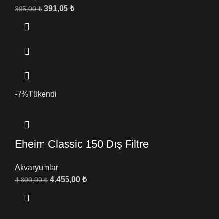
391,05
₺
395,00
₺
-7%
Tükendi
Eheim Classic 150 Dış Filtre
Akvaryumlar
4.455,00
₺
4.800,00
₺