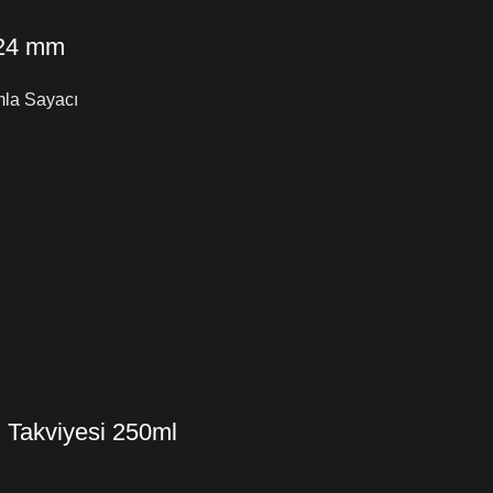
 24 mm
mla Sayacı
n Takviyesi 250ml