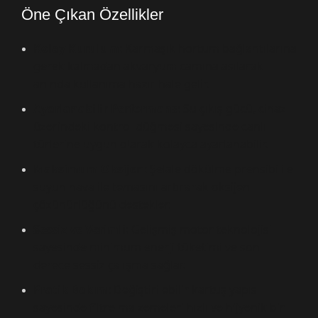
Öne Çıkan Özellikler
Kolay Kurulum
: Karmaşık hortum bağlantılarına
gerek kalmadan akvaryum camına asılarak
anında kullanıma hazır hale gelir.
Ayarlanabilir Performans
: Su çıkış gücü, cihaz
üzerindeki kontrol düğmesi sayesinde canlı
türlerine uygun olarak kolayca ayarlanabilir.
Maksimum Oksijen
: Şelale dökülme prensibi ile
suyun hava ile temasını artırarak oksijen
çözünürlüğünü destekler.
Sessiz ve Verimli
: Gelişmiş motor teknolojisi
sayesinde minimum enerji tüketimi ve son
derece sessiz çalışma sağlar.
Pratik Bakım
: Değiştirilebilir kartuş yapısı
sayesinde filtre malzemeleri hızlı ve hijyenik bir