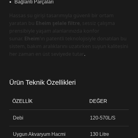
Bağlantı Parçaları
Hassas su girişi tasarımıyla güvenli bir ortam
yaratan bu
Eheim şelale filtre
, sessiz çalışma
prensibiyle yaşam alanlarınızda konfor
sunar.
Eheim
’ın patentli teknolojisiyle donatılan bu
sistem, bakım aralıklarını uzatırken suyun kalitesini
her zaman en üst seviyede tutar
.
Ürün Teknik Özellikleri
ÖZELLIK
DEĞER
Debi
120-570L/S
Uygun Akvaryum Hacmi
130 Litre