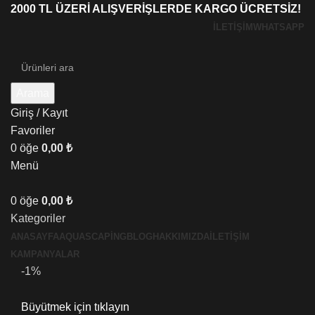
2000 TL ÜZERİ ALIŞVERİŞLERDE KARGO ÜCRETSİZ!
İLETIŞIM
WHATSAPP
Arama
Giriş / Kayıt
Favoriler
0
öğe
0,00
₺
Menü
0
öğe
0,00
₺
Kategoriler
ANASAYFA
AQUASCAPING
BLOG
HAKKIMIZDA
İLETİŞİM
KAMPANYALAR
-1%
Büyütmek için tıklayın