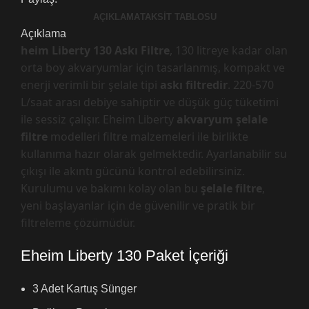
AÇIKLAMA
TAKSIT TABLOSU
Açıklama
heim Liberty 130 Askı Filtre
, 130 litreye kadar olan
orta boy akvaryumlar için tasarlanmış, kompakt ve
enerji verimli bir şelale tipi
askı filtredir
. 220-570
L/saat arası debiye sahiptir ve düşük güç tüketimi
ile sessiz çalışır. Eheim Liberty
akvaryum şelale
filtre
modelleri filtre malzemeleri ile birlikte
kullanıma hazır olarak gelmektedir. Ayarlanabilir su
çıkışı ile akıntı gücünü kontrol edebilirsiniz.
Kurulumu ve bakımı kolay olan bu
şelale filtre
,
yeni başlayanlar için de güvenilir ve pratik bir
filtreleme çözümüdür.
Eheim Liberty 130 Paket İçeriği
3 Adet Kartuş Sünger