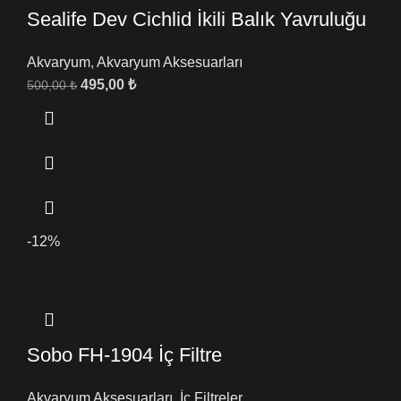
Sealife Dev Cichlid İkili Balık Yavruluğu
Akvaryum
,
Akvaryum Aksesuarları
495,00
₺
500,00
₺
-12%
Sobo FH-1904 İç Filtre
Akvaryum Aksesuarları
,
İç Filtreler