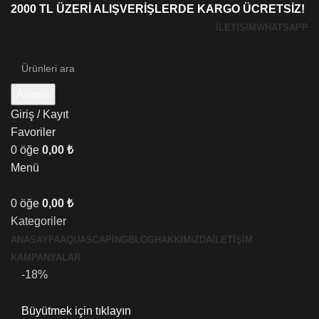
2000 TL ÜZERİ ALIŞVERİŞLERDE KARGO ÜCRETSİZ!
İLETIŞIM
WHATSAPP
Arama
Giriş / Kayıt
Favoriler
0
öğe
0,00
₺
Menü
0
öğe
0,00
₺
Kategoriler
ANASAYFA
AQUASCAPING
BLOG
HAKKIMIZDA
İLETİŞİM
KAMPANYALAR
-18%
Büyütmek için tıklayın