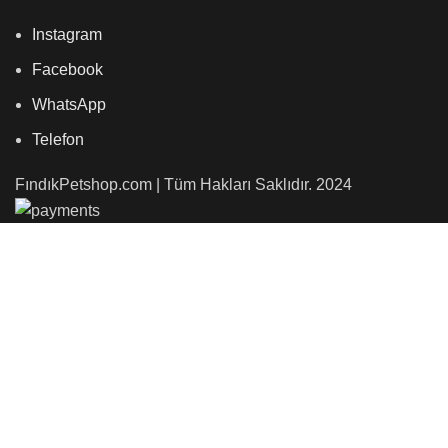
Instagram
Facebook
WhatsApp
Telefon
FındıkPetshop.com | Tüm Hakları Saklıdır. 2024
Mağaza
Favoriler
0
öğe
Sepet
Hesabım