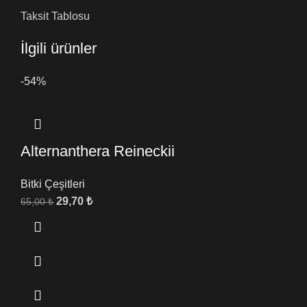
Taksit Tablosu
İlgili ürünler
-54%
Alternanthera Reineckii
Bitki Çeşitleri
29,70
₺
65,00
₺