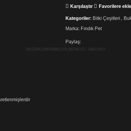
Karşılaştır
Favorilere ekl
Kategoriler:
Bitki Çeşitleri
,
Buk
Marka:
Fındık Pet
Paylaş:
DEĞERLENDIRMELER (0)
TAKSIT TABLOSU
aretlenmişlerdir