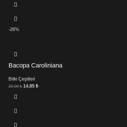
-26%
Bacopa Caroliniana
Bitki Çeşitleri
14,85
₺
20,00
₺